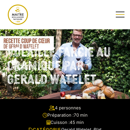
TESTEZ NOTRE QUIZ
Volaille farcie au
cramique par
Gerald Watelet
4 personnes
Préparation :
70 min
Cuisson :
45 min
CATÉGORIE
Gerald Watelet, Plat