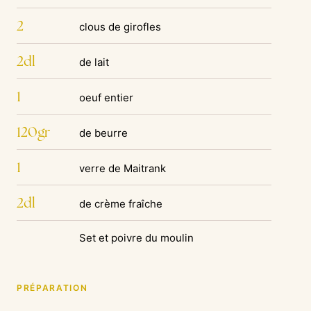
2
clous de girofles
2dl
de lait
1
oeuf entier
120gr
de beurre
1
verre de Maitrank
2dl
de crème fraîche
Set et poivre du moulin
PRÉPARATION