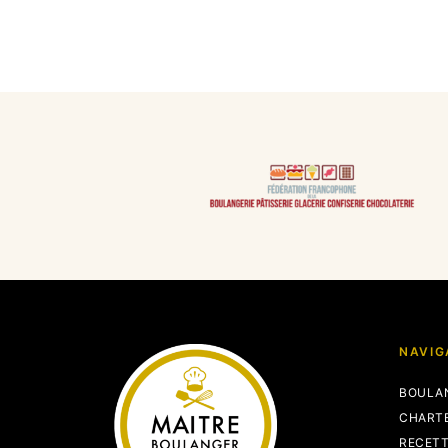
NAVIG
BOULA
CHART
RECET