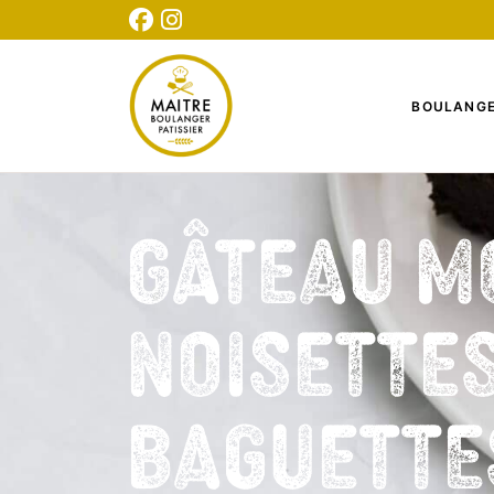
CONNEXION
INSCRIPTION
TESTEZ NOTRE QUIZ
BOULANGE
Gâteau m
noisettes
baguette