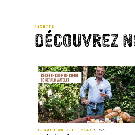
RECETTE
Découvrez no
GERALD WATELET, PLAT
.
70 min