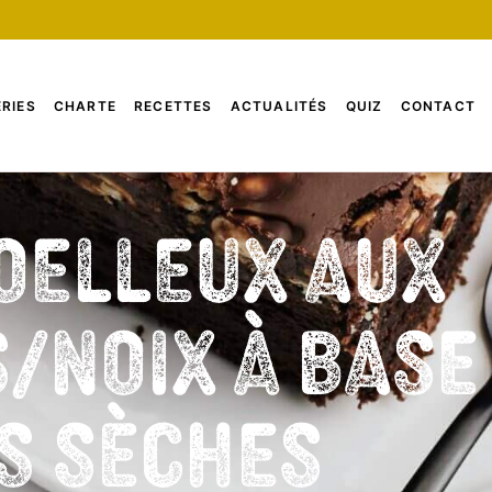
RIES
CHARTE
RECETTES
ACTUALITÉS
QUIZ
CONTACT
oelleux aux
/noix à base
s sèches