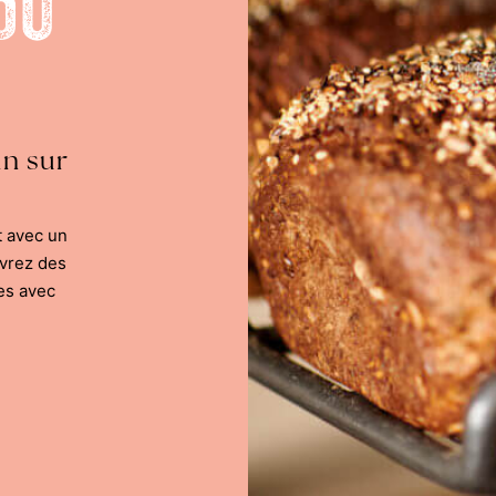
du
in sur
t avec un
uvrez des
es avec