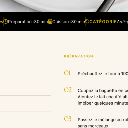
es
Préparation :
30 min
Cuisson :
30 min
CATÉGORIE
Anti-
PRÉPARATION
01
Préchauffez le four à 19
02
Coupez la baguette en pe
Ajoutez le lait chauffé a
imbiber quelques minutes.
03
Passez le mélange au rob
sans morceaux.