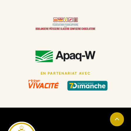
Au Pavé de Pain by Brousmiche
(Chimay)
19 Rue des Déportés, 6460 Chimay, Belgique
CHOISIR CETTE BOULANGERIE
Au Pavé de Pain by Brousmiche
(La Hestre)
39 Rue Ferrer, 7170 Manage, Belgique
CHOISIR CETTE BOULANGERIE
EN PARTENARIAT AVEC
Au Pavé de Pain by Brousmiche
(Lens)
26 Rue du Sabot, 7870 Lens, Belgique
CHOISIR CETTE BOULANGERIE
Au Pavé de Pain by Brousmiche
(Sivry-Rance)
1 Rue Pauline Hubert, 6470 Rance, Belgique