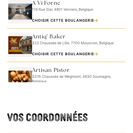
A Vi Forne
116 Rue Slar, 4801 Verviers, Belgique
CHOISIR CETTE BOULANGERIE
Antiq’ Baker
323 Chaussée de Lille, 7700 Mouscron, Belgique
CHOISIR CETTE BOULANGERIE
Artisan Pistor
337A Chaussée de Wégimont, 4630 Soumagne,
Belgique
CHOISIR CETTE BOULANGERIE
Artisan Pâtisserie Boulangerie
Gontran
Vos coordonnées
16 Rue Edouard Etienne, 7090 Braine-le-Comte,
Belgique
CHOISIR CETTE BOULANGERIE