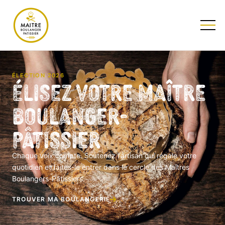
TESTEZ NOTRE QUIZ
ÉLECTION 2026
Élisez votre Maître
Boulanger-
Pâtissier
Chaque voix compte. Soutenez l'artisan qui régale votre
quotidien et faites-le entrer dans le cercle des Maîtres
Boulangers-Pâtissiers.
TROUVER MA BOULANGERIE