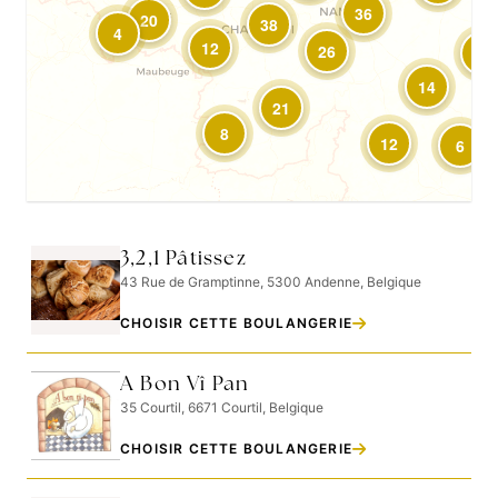
36
20
38
4
12
26
4
14
21
8
12
6
3,2,1 Pâtissez
43 Rue de Gramptinne, 5300 Andenne, Belgique
CHOISIR CETTE BOULANGERIE
A Bon Vî Pan
35 Courtil, 6671 Courtil, Belgique
CHOISIR CETTE BOULANGERIE