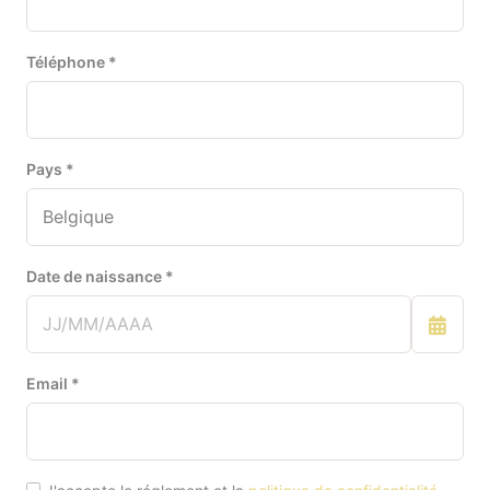
Au Bon Pain d’Aubain
Téléphone *
12 Route de Grandmetz, 7911 Frasnes-lez-Anvaing,
Belgique
CHOISIR CETTE BOULANGERIE
Au Chaupain
Pays *
63 Rue de la Station, 5650 Walcourt, Belgique
CHOISIR CETTE BOULANGERIE
Date de naissance *
Au Croissant de Lune (Grâce-
Hollogne)
9 Rue Saint-Pierre, 4690 Bassenge, Belgique
CHOISIR CETTE BOULANGERIE
Email *
Au Délice des Saveurs
11 Rue Lucien Petit, 5030 Gembloux, Belgique
CHOISIR CETTE BOULANGERIE