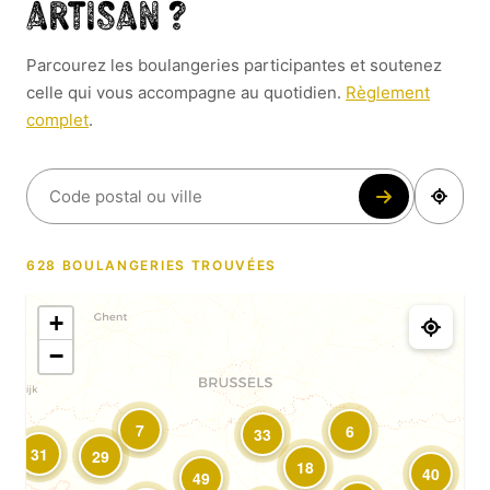
artisan ?
Parcourez les boulangeries participantes et soutenez
celle qui vous accompagne au quotidien.
Règlement
complet
.
628 BOULANGERIES TROUVÉES
+
−
7
6
33
31
29
18
40
49