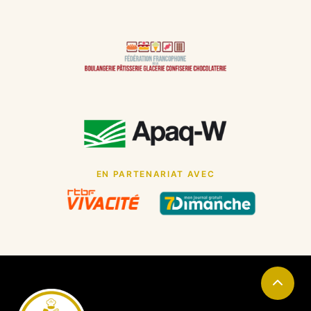
Au Pavé de Pain by Brousmiche
(Chimay)
19 Rue des Déportés, 6460 Chimay, Belgique
CHOISIR CETTE BOULANGERIE
Au Pavé de Pain by Brousmiche
(La Hestre)
39 Rue Ferrer, 7170 Manage, Belgique
CHOISIR CETTE BOULANGERIE
EN PARTENARIAT AVEC
Au Pavé de Pain by Brousmiche
(Lens)
26 Rue du Sabot, 7870 Lens, Belgique
CHOISIR CETTE BOULANGERIE
Au Pavé de Pain by Brousmiche
(Sivry-Rance)
1 Rue Pauline Hubert, 6470 Rance, Belgique