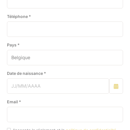
Au Bon Pain d’Aubain
Téléphone *
12 Route de Grandmetz, 7911 Frasnes-lez-Anvaing,
Belgique
CHOISIR CETTE BOULANGERIE
Au Chaupain
Pays *
63 Rue de la Station, 5650 Walcourt, Belgique
CHOISIR CETTE BOULANGERIE
Date de naissance *
Au Croissant de Lune (Grâce-
Hollogne)
9 Rue Saint-Pierre, 4690 Bassenge, Belgique
CHOISIR CETTE BOULANGERIE
Email *
Au Délice des Saveurs
11 Rue Lucien Petit, 5030 Gembloux, Belgique
CHOISIR CETTE BOULANGERIE