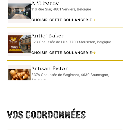
A Vi Forne
116 Rue Slar, 4801 Verviers, Belgique
CHOISIR CETTE BOULANGERIE
Antiq’ Baker
323 Chaussée de Lille, 7700 Mouscron, Belgique
CHOISIR CETTE BOULANGERIE
Artisan Pistor
337A Chaussée de Wégimont, 4630 Soumagne,
Belgique
CHOISIR CETTE BOULANGERIE
Artisan Pâtisserie Boulangerie
Gontran
Vos coordonnées
16 Rue Edouard Etienne, 7090 Braine-le-Comte,
Belgique
CHOISIR CETTE BOULANGERIE