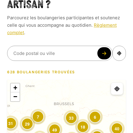
artisan ?
Parcourez les boulangeries participantes et soutenez
celle qui vous accompagne au quotidien.
Règlement
complet
.
628 BOULANGERIES TROUVÉES
+
−
7
6
33
31
29
18
40
49