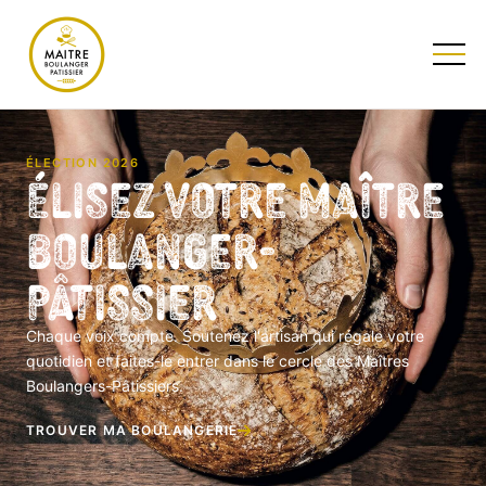
TESTEZ NOTRE QUIZ
ÉLECTION 2026
Élisez votre Maître
Boulanger-
Pâtissier
Chaque voix compte. Soutenez l'artisan qui régale votre
quotidien et faites-le entrer dans le cercle des Maîtres
Boulangers-Pâtissiers.
TROUVER MA BOULANGERIE