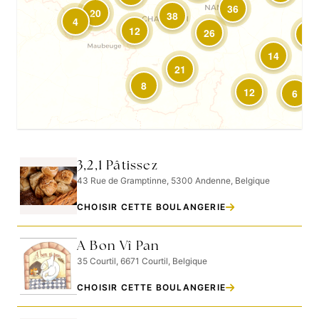
36
20
38
4
12
26
4
14
21
8
12
6
3,2,1 Pâtissez
43 Rue de Gramptinne, 5300 Andenne, Belgique
CHOISIR CETTE BOULANGERIE
A Bon Vî Pan
35 Courtil, 6671 Courtil, Belgique
CHOISIR CETTE BOULANGERIE