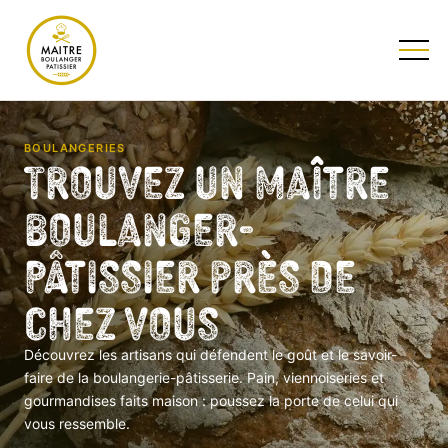
TESTEZ NOTRE QUIZ
BOULANGERIES
Trouvez un Maître
Boulanger-
Pâtissier près de
chez vous
Découvrez les artisans qui défendent le goût et le savoir-
faire de la boulangerie-pâtisserie. Pain, viennoiseries et
gourmandises faits maison : poussez la porte de celui qui
vous ressemble.