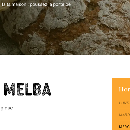
 faits maison : poussez la porte de
e melba
Hor
LUND
lgique
MARD
MERC