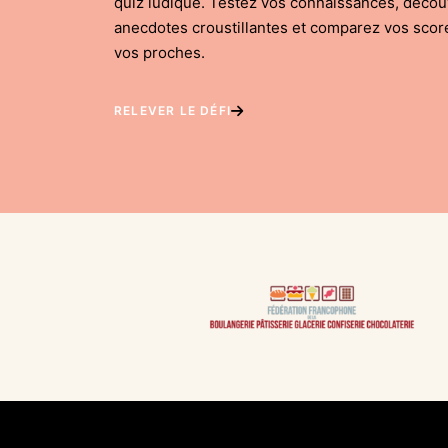
quiz ludique. Testez vos connaissances, déco
anecdotes croustillantes et comparez vos scor
vos proches.
RELEVER LE DÉFI