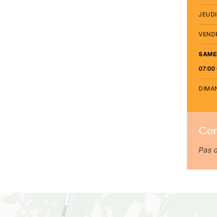
JEUDI
VEND
SAME
07:00 
DIMA
Co
Pas 