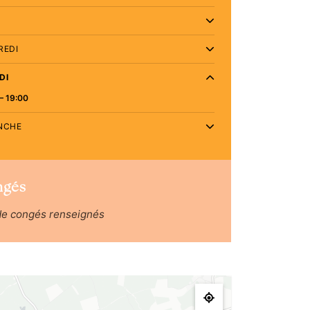
REDI
DI
– 19:00
NCHE
ngés
de congés renseignés