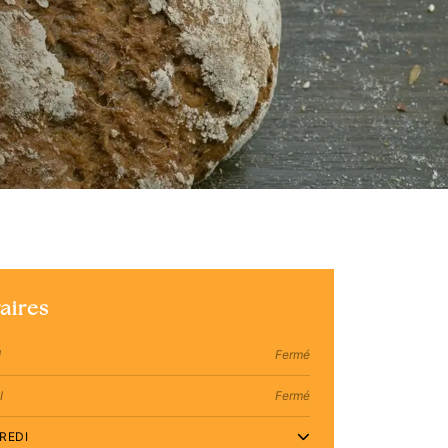
aires
I
Fermé
I
Fermé
REDI