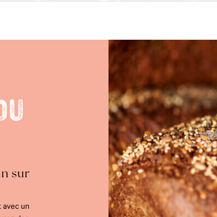
du
in sur
t avec un