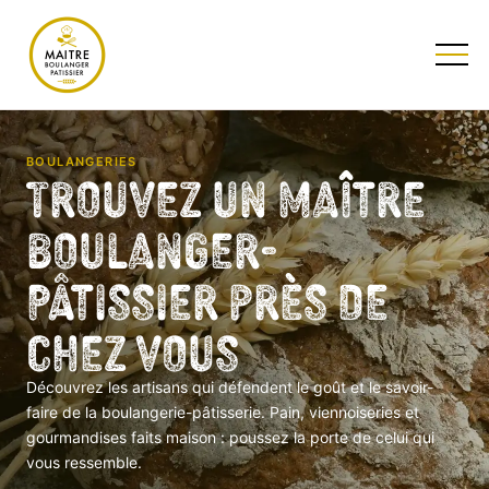
TESTEZ NOTRE QUIZ
BOULANGERIES
Trouvez un Maître
Boulanger-
Pâtissier près de
chez vous
Découvrez les artisans qui défendent le goût et le savoir-
faire de la boulangerie-pâtisserie. Pain, viennoiseries et
gourmandises faits maison : poussez la porte de celui qui
vous ressemble.