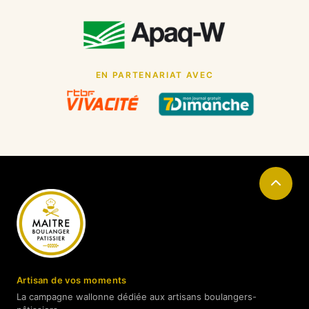
EN PARTENARIAT AVEC
Artisan de vos moments
La campagne wallonne dédiée aux artisans boulangers-