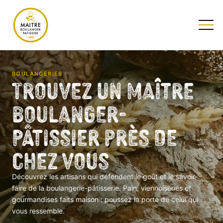
TESTEZ NOTRE QUIZ
BOULANGERIES
Trouvez un Maître
Boulanger-
Pâtissier près de
chez vous
Découvrez les artisans qui défendent le goût et le savoir-
faire de la boulangerie-pâtisserie. Pain, viennoiseries et
gourmandises faits maison : poussez la porte de celui qui
vous ressemble.