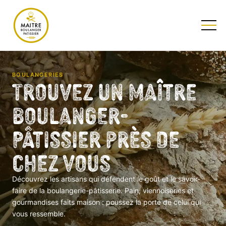
TESTEZ NOTRE QUIZ
BOULANGERIES
Trouvez un Maître
Boulanger-
Pâtissier près de
chez vous
Découvrez les artisans qui défendent le goût et le savoir-
faire de la boulangerie-pâtisserie. Pain, viennoiseries et
gourmandises faits maison : poussez la porte de celui qui
vous ressemble.