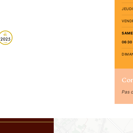
JEUDI
VEND
SAME
06:30 
DIMA
Co
Pas 