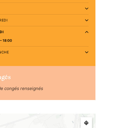
REDI
DI
– 18:00
NCHE
ngés
de congés renseignés