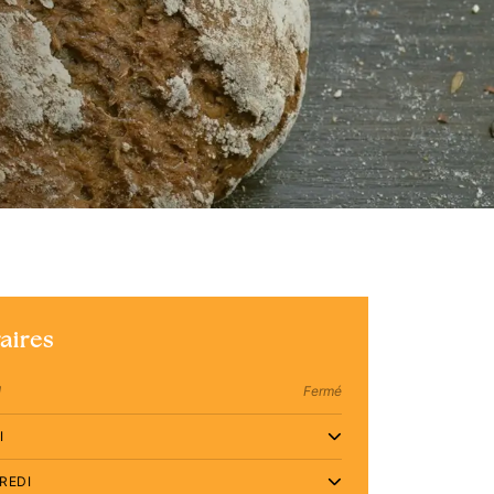
aires
I
Fermé
I
REDI