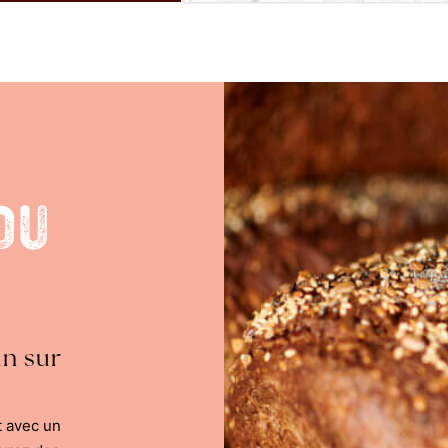
du
in sur
t avec un