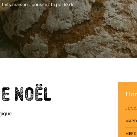
 faits maison : poussez la porte de
de Noël
Hor
LUND
lgique
MARD
MERC