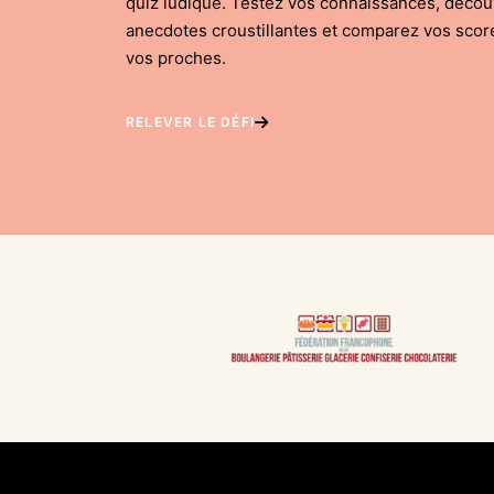
quiz ludique. Testez vos connaissances, déco
anecdotes croustillantes et comparez vos scor
vos proches.
RELEVER LE DÉFI