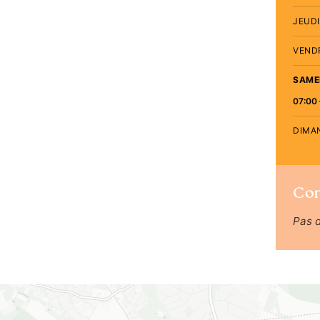
JEUDI
VEND
SAME
07:00 
DIMA
Co
Pas 