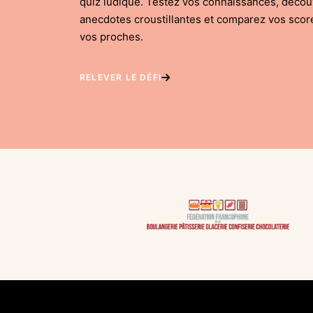
quiz ludique. Testez vos connaissances, déco
anecdotes croustillantes et comparez vos scor
vos proches.
RELEVER LE DÉFI