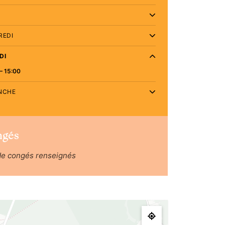
REDI
DI
– 15:00
NCHE
ngés
de congés renseignés