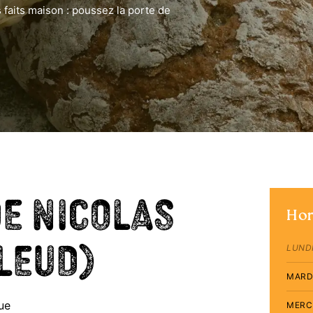
 faits maison : poussez la porte de
de Nicolas
Hor
leud)
LUND
MARD
ue
MERC