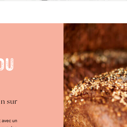
du
in sur
t avec un