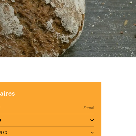
aires
I
Fermé
I
REDI