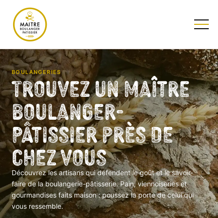
TESTEZ NOTRE QUIZ
BOULANGERIES
Trouvez un Maître
Boulanger-
Pâtissier près de
chez vous
Découvrez les artisans qui défendent le goût et le savoir-
faire de la boulangerie-pâtisserie. Pain, viennoiseries et
gourmandises faits maison : poussez la porte de celui qui
vous ressemble.