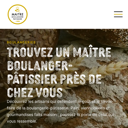
TESTEZ NOTRE QUIZ
BOULANGERIES
Trouvez un Maître
Boulanger-
Pâtissier près de
chez vous
Découvrez les artisans qui défendent le goût et le savoir-
faire de la boulangerie-pâtisserie. Pain, viennoiseries et
gourmandises faits maison : poussez la porte de celui qui
vous ressemble.