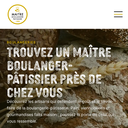
TESTEZ NOTRE QUIZ
BOULANGERIES
Trouvez un Maître
Boulanger-
Pâtissier près de
chez vous
Découvrez les artisans qui défendent le goût et le savoir-
faire de la boulangerie-pâtisserie. Pain, viennoiseries et
gourmandises faits maison : poussez la porte de celui qui
vous ressemble.