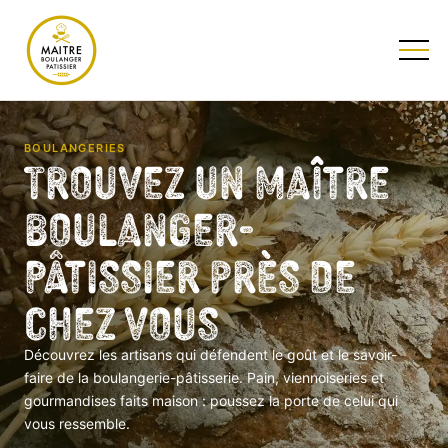
TESTEZ NOTRE QUIZ
BOULANGERIES
Trouvez un Maître
Boulanger-
Pâtissier près de
chez vous
Découvrez les artisans qui défendent le goût et le savoir-
faire de la boulangerie-pâtisserie. Pain, viennoiseries et
gourmandises faits maison : poussez la porte de celui qui
vous ressemble.