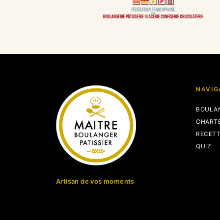
NAVIG
BOULA
CHART
RECET
QUIZ
Artisan de vos moments