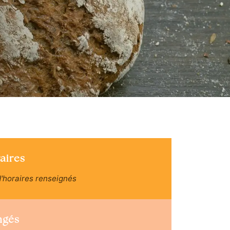
aires
'horaires renseignés
ngés