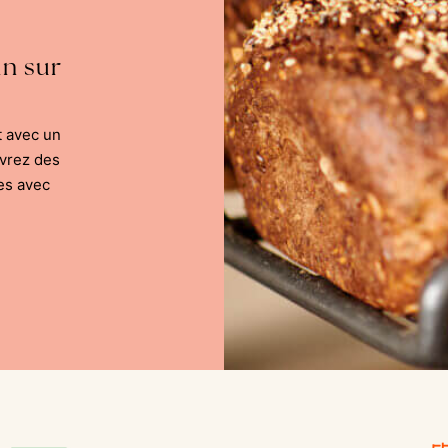
in sur
t avec un
uvrez des
es avec