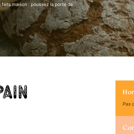
 faits maison : poussez la porte de
Pain
Hor
Pas d
Co