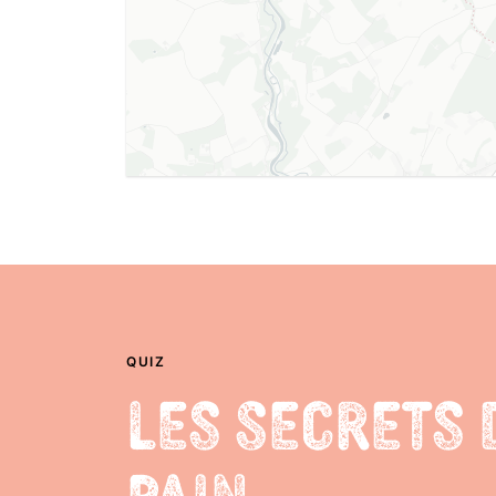
QUIZ
Les Secrets 
Pain