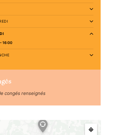
REDI
DI
– 16:00
NCHE
ngés
de congés renseignés