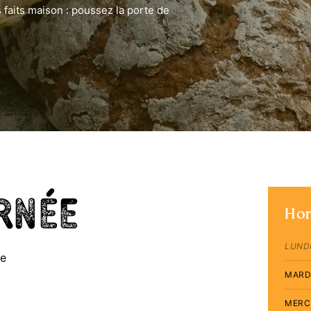
 faits maison : poussez la porte de
urnée
Hor
LUND
ue
MARD
MERC