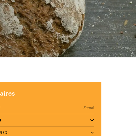
aires
I
Fermé
I
REDI