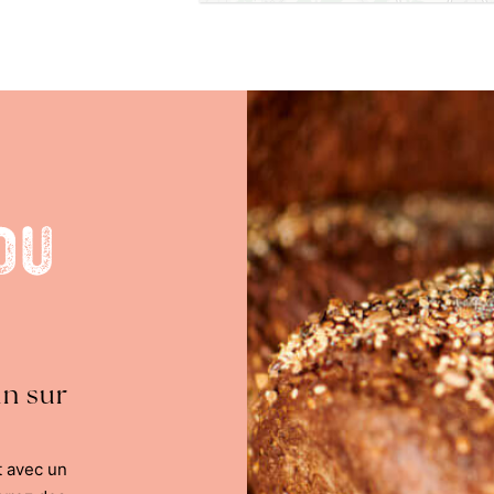
du
in sur
t avec un