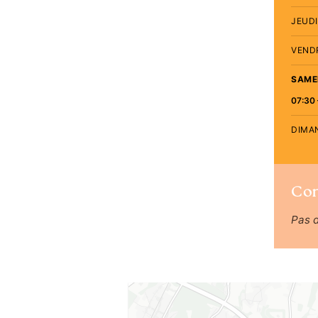
JEUDI
VEND
SAME
07:30 
DIMA
Co
Pas 