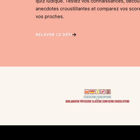
quiz ludique. Testez vos connaissances, déco
anecdotes croustillantes et comparez vos scor
vos proches.
RELEVER LE DÉFI