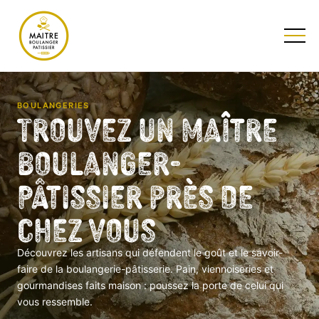
TESTEZ NOTRE QUIZ
BOULANGERIES
Trouvez un Maître
Boulanger-
Pâtissier près de
chez vous
Découvrez les artisans qui défendent le goût et le savoir-
faire de la boulangerie-pâtisserie. Pain, viennoiseries et
gourmandises faits maison : poussez la porte de celui qui
vous ressemble.