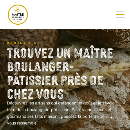
TESTEZ NOTRE QUIZ
BOULANGERIES
Trouvez un Maître
Boulanger-
Pâtissier près de
chez vous
Découvrez les artisans qui défendent le goût et le savoir-
faire de la boulangerie-pâtisserie. Pain, viennoiseries et
gourmandises faits maison : poussez la porte de celui qui
vous ressemble.