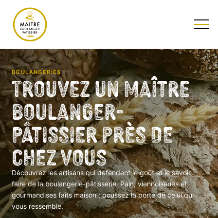
TESTEZ NOTRE QUIZ
BOULANGERIES
Trouvez un Maître
Boulanger-
Pâtissier près de
chez vous
Découvrez les artisans qui défendent le goût et le savoir-
faire de la boulangerie-pâtisserie. Pain, viennoiseries et
gourmandises faits maison : poussez la porte de celui qui
vous ressemble.