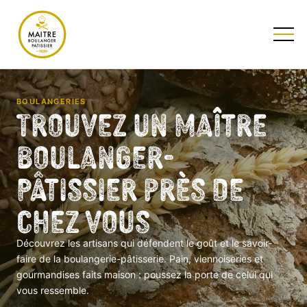
TESTEZ NOTRE QUIZ
BOULANGERIES
Trouvez un Maître
Boulanger-
Pâtissier près de
chez vous
Découvrez les artisans qui défendent le goût et le savoir-
faire de la boulangerie-pâtisserie. Pain, viennoiseries et
gourmandises faits maison : poussez la porte de celui qui
vous ressemble.