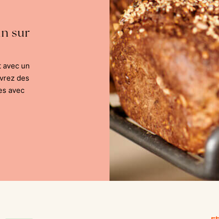
in sur
t avec un
uvrez des
es avec