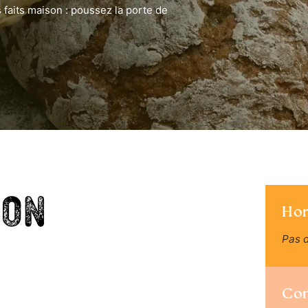
 faits maison : poussez la porte de
Bon
Hor
Pas d
Co