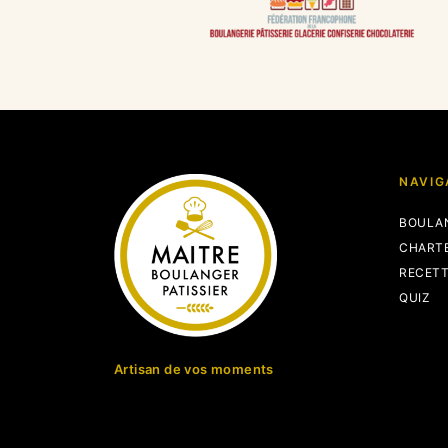
NAVIG
BOULA
CHART
RECET
QUIZ
Artisan de vos moments