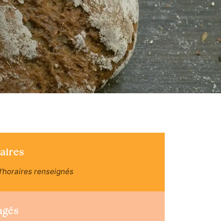
aires
'horaires renseignés
ngés