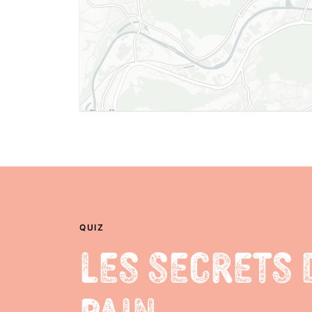
QUIZ
Les Secrets 
Pain