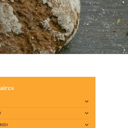
aires
I
I
REDI