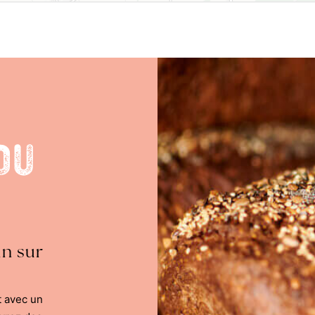
du
in sur
t avec un