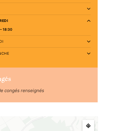
REDI
– 18:30
DI
NCHE
ngés
de congés renseignés