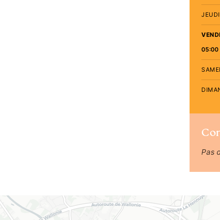
JEUDI
VEND
05:00 
SAME
DIMA
Co
Pas 