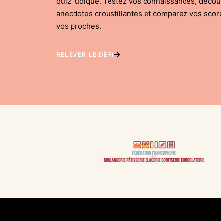
quiz ludique. Testez vos connaissances, déco
anecdotes croustillantes et comparez vos scor
vos proches.
RELEVER LE DÉFI