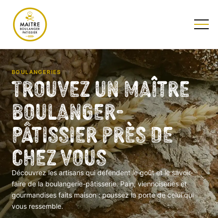
TESTEZ NOTRE QUIZ
BOULANGERIES
Trouvez un Maître
Boulanger-
Pâtissier près de
chez vous
Découvrez les artisans qui défendent le goût et le savoir-
faire de la boulangerie-pâtisserie. Pain, viennoiseries et
gourmandises faits maison : poussez la porte de celui qui
vous ressemble.