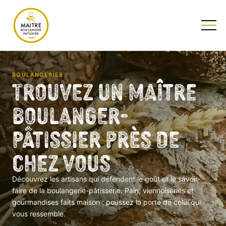
TESTEZ NOTRE QUIZ
BOULANGERIES
Trouvez un Maître
Boulanger-
Pâtissier près de
chez vous
Découvrez les artisans qui défendent le goût et le savoir-
faire de la boulangerie-pâtisserie. Pain, viennoiseries et
gourmandises faits maison : poussez la porte de celui qui
vous ressemble.