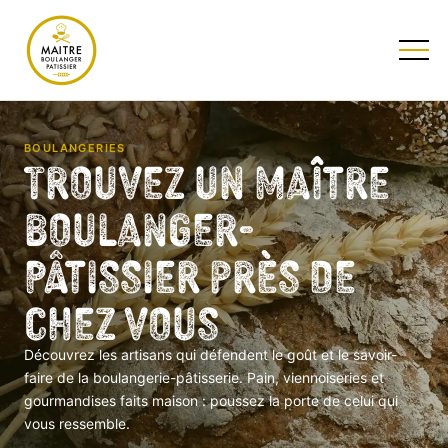
TESTEZ NOTRE QUIZ
BOULANGERIES
Trouvez un Maître
Boulanger-
Pâtissier près de
chez vous
Découvrez les artisans qui défendent le goût et le savoir-
faire de la boulangerie-pâtisserie. Pain, viennoiseries et
gourmandises faits maison : poussez la porte de celui qui
vous ressemble.