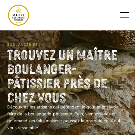
TESTEZ NOTRE QUIZ
BOULANGERIES
Trouvez un Maître
Boulanger-
Pâtissier près de
chez vous
Découvrez les artisans qui défendent le goût et le savoir-
faire de la boulangerie-pâtisserie. Pain, viennoiseries et
gourmandises faits maison : poussez la porte de celui qui
vous ressemble.