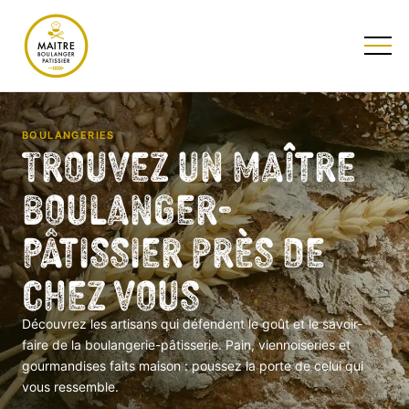
TESTEZ NOTRE QUIZ
BOULANGERIES
Trouvez un Maître
Boulanger-
Pâtissier près de
chez vous
Découvrez les artisans qui défendent le goût et le savoir-
faire de la boulangerie-pâtisserie. Pain, viennoiseries et
gourmandises faits maison : poussez la porte de celui qui
vous ressemble.