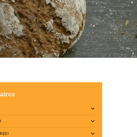
aires
I
I
REDI