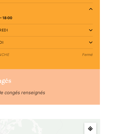
– 18:00
REDI
DI
NCHE
Fermé
ngés
de congés renseignés