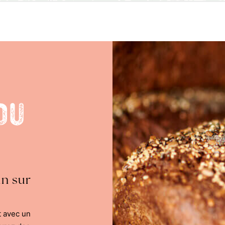
du
in sur
t avec un