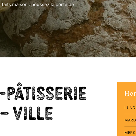
 faits maison : poussez la porte de
-Pâtisserie
Hor
– Ville
LUND
MARD
MERC