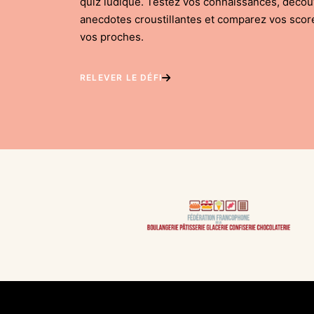
quiz ludique. Testez vos connaissances, déco
anecdotes croustillantes et comparez vos scor
vos proches.
RELEVER LE DÉFI