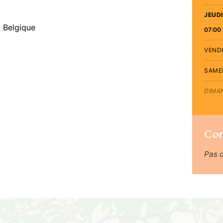
JEUDI
 Belgique
07:00 
VEND
SAME
DIMA
Co
Pas 