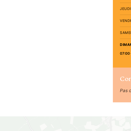
JEUDI
VEND
SAME
DIMA
07:00 
Co
Pas 