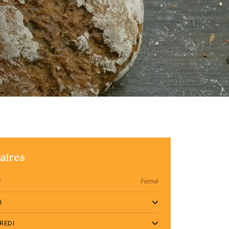
aires
I
Fermé
I
REDI