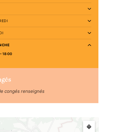
REDI
DI
NCHE
– 18:00
ngés
de congés renseignés