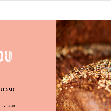
du
in sur
t avec un