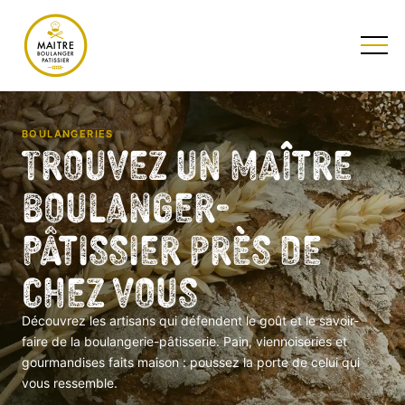
TESTEZ NOTRE QUIZ
BOULANGERIES
Trouvez un Maître
Boulanger-
Pâtissier près de
chez vous
Découvrez les artisans qui défendent le goût et le savoir-
faire de la boulangerie-pâtisserie. Pain, viennoiseries et
gourmandises faits maison : poussez la porte de celui qui
vous ressemble.