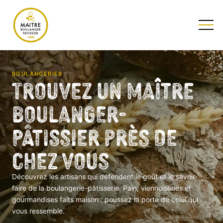
TESTEZ NOTRE QUIZ
BOULANGERIES
Trouvez un Maître
Boulanger-
Pâtissier près de
chez vous
Découvrez les artisans qui défendent le goût et le savoir-
faire de la boulangerie-pâtisserie. Pain, viennoiseries et
gourmandises faits maison : poussez la porte de celui qui
vous ressemble.