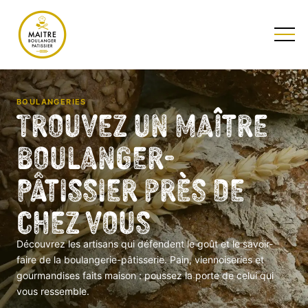
TESTEZ NOTRE QUIZ
BOULANGERIES
Trouvez un Maître
Boulanger-
Pâtissier près de
chez vous
Découvrez les artisans qui défendent le goût et le savoir-
faire de la boulangerie-pâtisserie. Pain, viennoiseries et
gourmandises faits maison : poussez la porte de celui qui
vous ressemble.