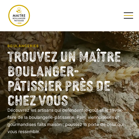
TESTEZ NOTRE QUIZ
BOULANGERIES
Trouvez un Maître
Boulanger-
Pâtissier près de
chez vous
Découvrez les artisans qui défendent le goût et le savoir-
faire de la boulangerie-pâtisserie. Pain, viennoiseries et
gourmandises faits maison : poussez la porte de celui qui
vous ressemble.