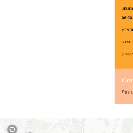
JEUDI
06:00 
VEND
SAME
DIMA
Co
Pas 