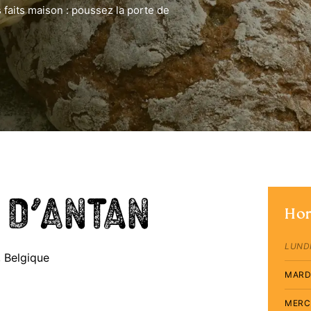
 faits maison : poussez la porte de
 d’Antan
Hor
LUND
, Belgique
MARD
MERC