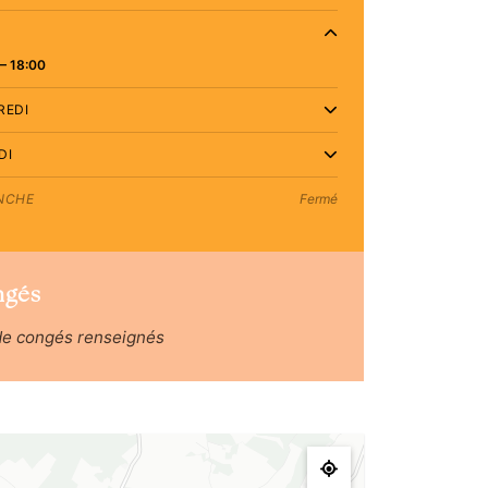
– 18:00
REDI
DI
NCHE
Fermé
ngés
de congés renseignés