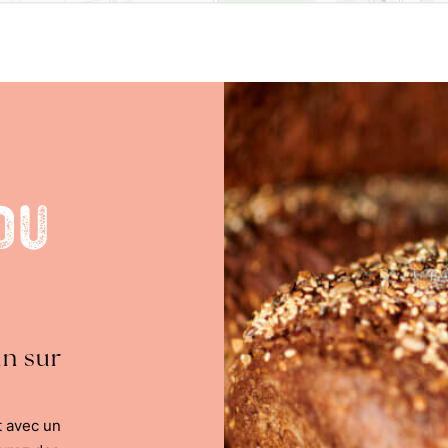
du
in sur
t avec un