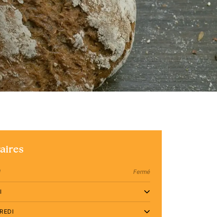
aires
I
Fermé
I
REDI