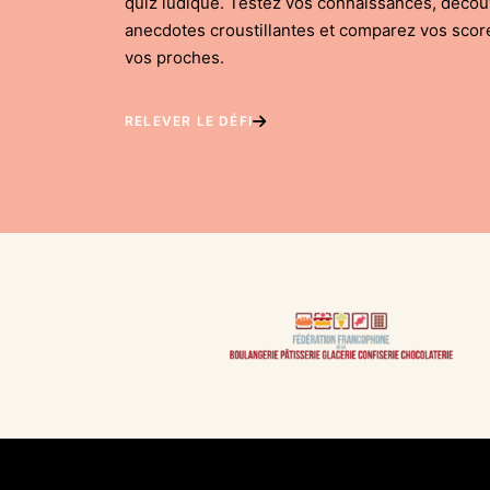
quiz ludique. Testez vos connaissances, déco
anecdotes croustillantes et comparez vos scor
vos proches.
RELEVER LE DÉFI