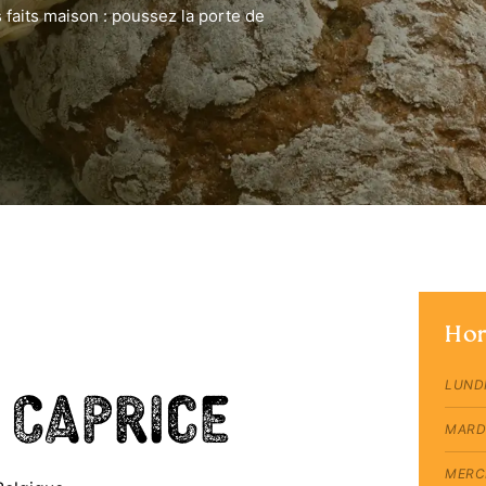
 faits maison : poussez la porte de
Hor
 Caprice
LUND
MARD
MERC