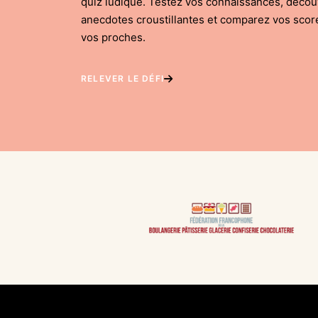
quiz ludique. Testez vos connaissances, déco
anecdotes croustillantes et comparez vos scor
vos proches.
RELEVER LE DÉFI