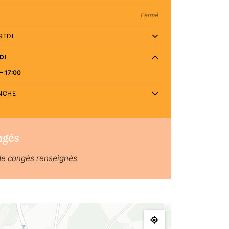
Fermé
REDI
DI
– 17:00
NCHE
ngés
de congés renseignés