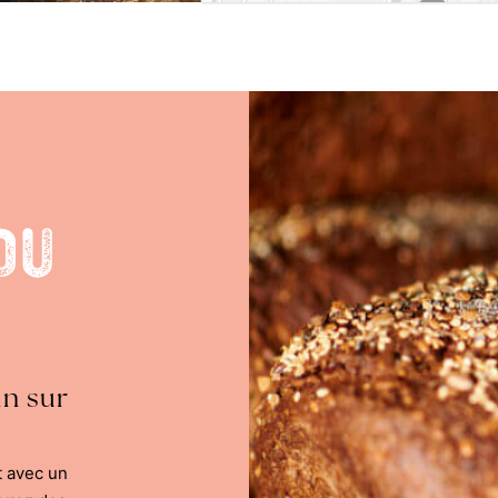
du
in sur
t avec un