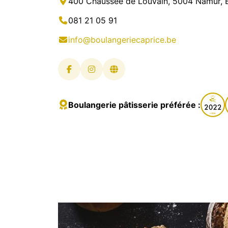
400 Chaussée de Louvain, 5004 Namur, 
081 21 05 91
info@boulangeriecaprice.be
Boulangerie pâtisserie préférée :