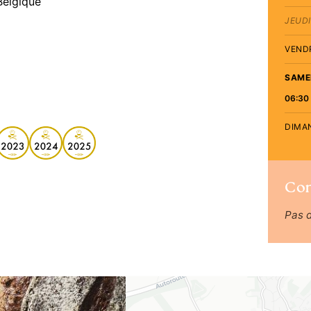
Belgique
JEUDI
VEND
SAME
06:30 
DIMA
Co
Pas 