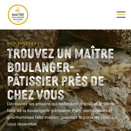
TESTEZ NOTRE QUIZ
BOULANGERIES
Trouvez un Maître
Boulanger-
Pâtissier près de
chez vous
Découvrez les artisans qui défendent le goût et le savoir-
faire de la boulangerie-pâtisserie. Pain, viennoiseries et
gourmandises faits maison : poussez la porte de celui qui
vous ressemble.