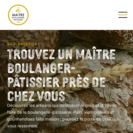
TESTEZ NOTRE QUIZ
BOULANGERIES
Trouvez un Maître
Boulanger-
Pâtissier près de
chez vous
Découvrez les artisans qui défendent le goût et le savoir-
faire de la boulangerie-pâtisserie. Pain, viennoiseries et
gourmandises faits maison : poussez la porte de celui qui
vous ressemble.