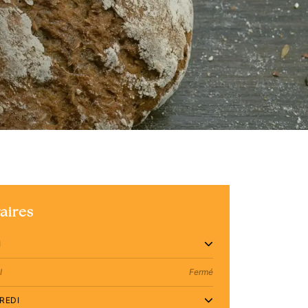
aires
I
I
Fermé
REDI