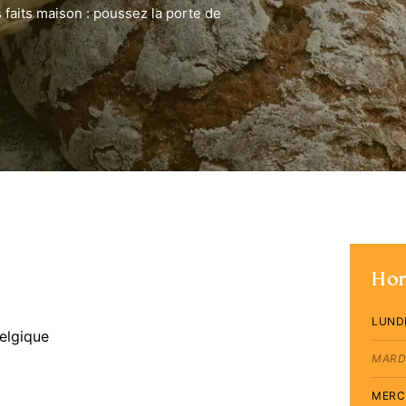
 faits maison : poussez la porte de
Hor
LUND
elgique
MARD
MERC