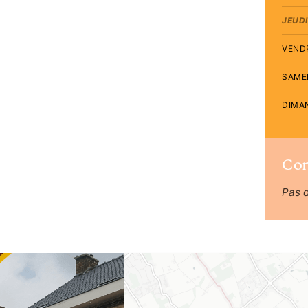
JEUDI
VEND
SAME
DIMA
Co
Pas 