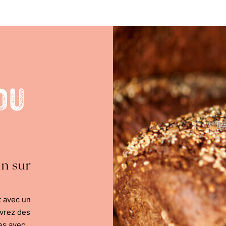
du
in sur
t avec un
uvrez des
es avec