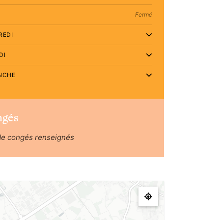
Fermé
REDI
DI
NCHE
ngés
de congés renseignés